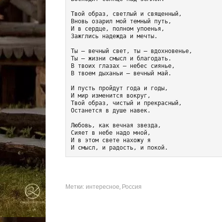
Твой образ, светлый и священный,
Вновь озарил мой темный путь,
И в сердце, полном упоенья,
Зажглись надежда и мечты.
Ты — вечный свет, ты — вдохновенье,
Ты — жизни смысл и благодать.
В твоих глазах — небес сиянье,
В твоем дыханьи — вечный май.
И пусть пройдут года и годы,
И мир изменится вокруг,
Твой образ, чистый и прекрасный,
Останется в душе навек.
Любовь, как вечная звезда,
Сияет в небе надо мной,
И в этом свете нахожу я 
И смысл, и радость, и покой.
Метки:
интересное
,
Россия