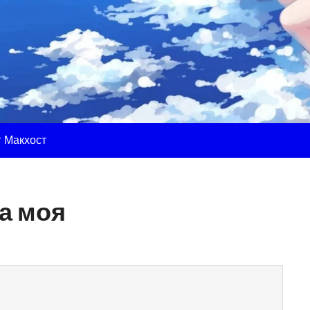
г Макхост
а моя