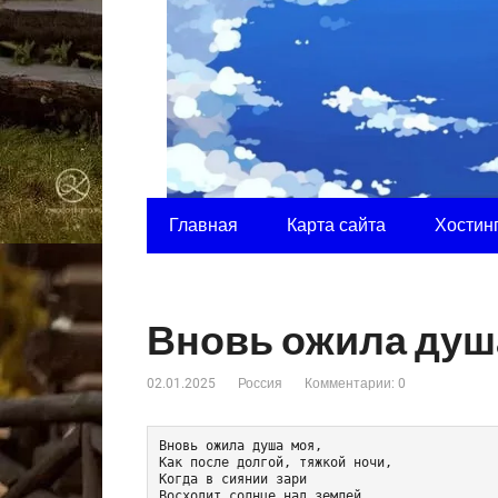
Главная
Карта сайта
Хостин
Вновь ожила душ
02.01.2025
Россия
Комментарии: 0
Вновь ожила душа моя,
Как после долгой, тяжкой ночи,
Когда в сиянии зари
Восходит солнце над землей.