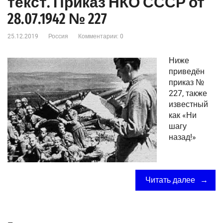
текст. Приказ НКО СССР от
28.07.1942 № 227
25.12.2019
Россия
Комментарии: 0
Ниже
приведён
приказ №
227, также
известный
как «Ни
шагу
назад!»
Читать далее