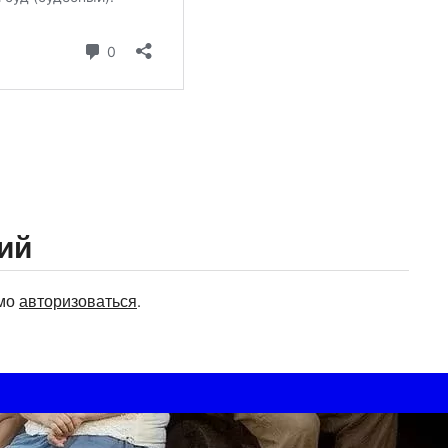
ий
имо
авторизоваться
.