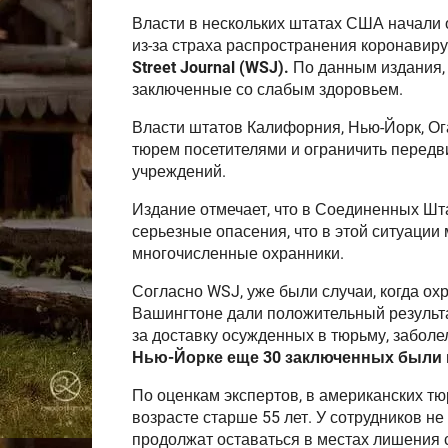
Власти в нескольких штатах США начали 
из-за страха распространения коронавир
Street Journal (WSJ).
По данным издания,
заключенные со слабым здоровьем.
Власти штатов Калифорния, Нью-Йорк, Ог
тюрем посетителями и ограничить перед
учреждений.
Издание отмечает, что в Соединенных Шт
серьезные опасения, что в этой ситуации 
многочисленные охранники.
Согласно WSJ, уже были случаи, когда ох
Вашингтоне дали положительный результа
за доставку осужденных в тюрьму, заболел
Нью-Йорке еще 30 заключенных были 
По оценкам экспертов, в американских тю
возрасте старше 55 лет. У сотрудников н
продолжат оставаться в местах лишения 