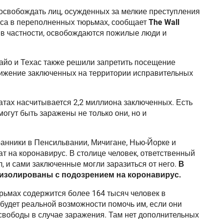
освобождать лиц, осужденных за мелкие преступления
уса в переполненных тюрьмах, сообщает
The Wall
 в частности, освобождаются пожилые люди и
айо и Техас также решили запретить посещение
вижение заключенных на территории исправительных
атах насчитывается 2,2 миллиона заключенных. Есть
могут быть заражены не только они, но и
ранники в Пенсильвании, Мичигане, Нью-Йорке и
т на коронавирус. В столице человек, ответственный
, и сами заключенные могли заразиться от него.
В
изолированы с подозрением на коронавирус.
рьмах содержится более 164 тысяч человек в
е будет реальной возможности помочь им, если они
свободы в случае заражения. Там нет дополнительных