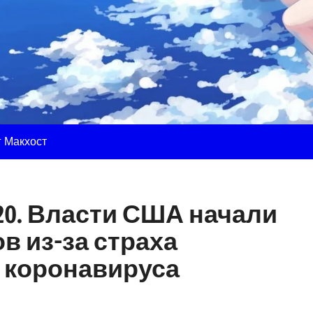
г Макхост
20. Власти США начали
в из-за страха
 коронавируса