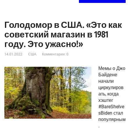
Голодомор в США. «Это как
советский магазин в 1981
году. Это ужасно!»
14.01.2022
США
Комментарии: 0
Мемы о Джо
Байдене
начали
циркулиров
ать, когда
хэштег
#BareShelve
sBiden стал
популярным
.