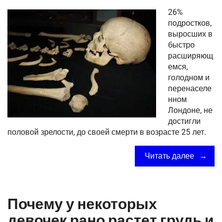
26%
подростков,
выросших в
быстро
расширяющ
емся,
голодном и
перенаселе
нном
Лондоне, не
достигли
половой зрелости, до своей смерти в возрасте 25 лет.
Читать далее
Почему у некоторых
девочек рано растет грудь и