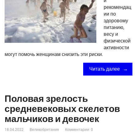
и
рекомендац
ии по
здоровому
питанию,
весу и
физической
активности
могут помочь женщинам снизить эти риски.
Читать далее
Половая зрелость
средневековых скелетов
мальчиков и девочек
18.04.2022
Великобритания
Комментарии: 0