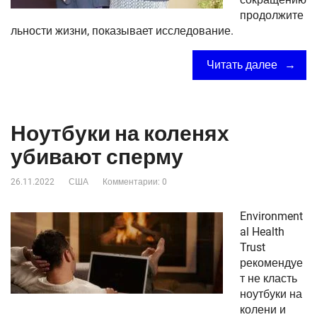
продолжите
льности жизни, показывает исследование.
Читать далее
Ноутбуки на коленях
убивают сперму
26.11.2022
США
Комментарии: 0
Environment
al Health
Trust
рекомендуе
т не класть
ноутбуки на
колени и