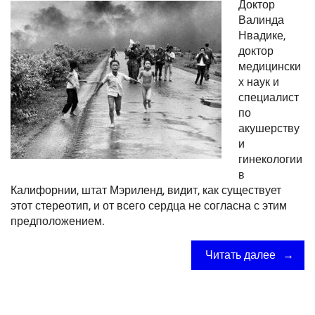
Доктор
Валинда
Нвадике,
доктор
медицински
х наук и
специалист
по
акушерству
и
гинекологии
в
Калифорнии, штат Мэриленд, видит, как существует
этот стереотип, и от всего сердца не согласна с этим
предположением.
Читать далее