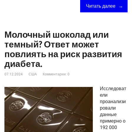
Читать далее
Молочный шоколад или
темный? Ответ может
повлиять на риск развития
диабета.
07.12.2024
США
Комментарии: 0
Исследоват
ели
проанализи
ровали
данные
примерно о
192 000