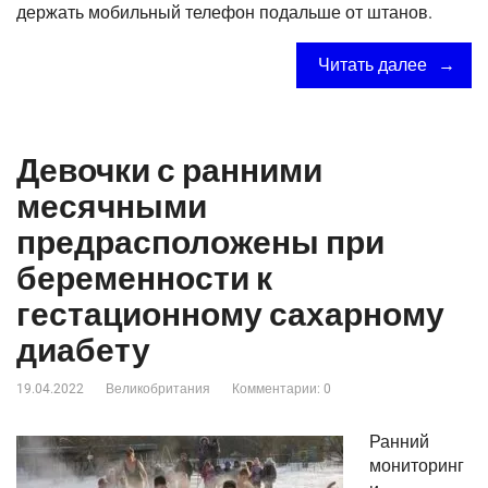
держать мобильный телефон подальше от штанов.
Читать далее
Девочки с ранними
месячными
предрасположены при
беременности к
гестационному сахарному
диабету
19.04.2022
Великобритания
Комментарии: 0
Ранний
мониторинг