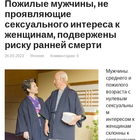
Пожилые мужчины, не
проявляющие
сексуального интереса к
женщинам, подвержены
риску ранней смерти
26.05.2023
Япония
Комментарии: 0
Мужчины
среднего и
пожилого
возраста с
нулевым
сексуальны
м
интересом к
женщинам
склонны к
сокращению